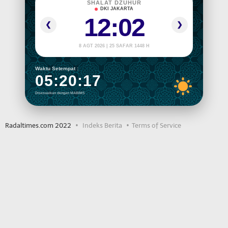
SHALAT DZUHUR
DKI JAKARTA
12:02
❮
❯
8 AGT 2026 | 25 SAFAR 1448 H
Waktu Setempat :
05:20:17
Disesuaikan dengan MABIMS
Radaltimes.com 2022
Indeks Berita
Terms of Service