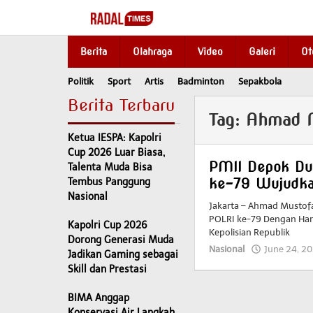
Skip
to
content
Berita
Olahraga
Video
Galeri
Ot
Politik
Sport
Artis
Badminton
Sepakbola
Berita Terbaru
Tag:
Ahmad 
Ketua IESPA: Kapolri
Cup 2026 Luar Biasa,
PMII Depok Duk
Talenta Muda Bisa
ke-79 Wujudka
Tembus Panggung
Nasional
Jakarta – Ahmad Mustof
POLRI ke-79 Dengan Hara
Kapolri Cup 2026
Kepolisian Republik
Dorong Generasi Muda
Nasional
June 24, 2
Jadikan Gaming sebagai
Skill dan Prestasi
BIMA Anggap
Konservasi Air Langkah