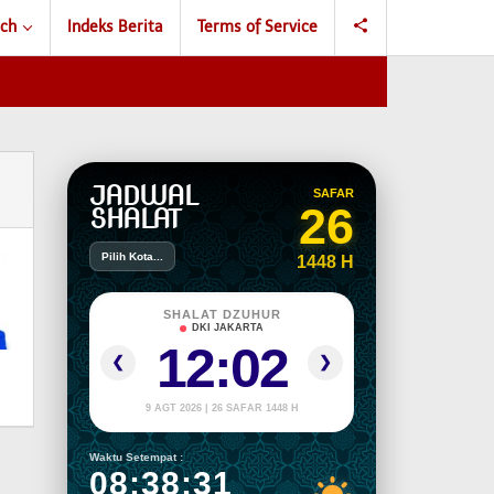
ch
Indeks Berita
Terms of Service
JADWAL
SAFAR
26
SHALAT
Pilih Kota...
1448 H
SHALAT DZUHUR
DKI JAKARTA
12:02
❮
❯
9 AGT 2026 | 26 SAFAR 1448 H
Waktu Setempat :
08:38:32