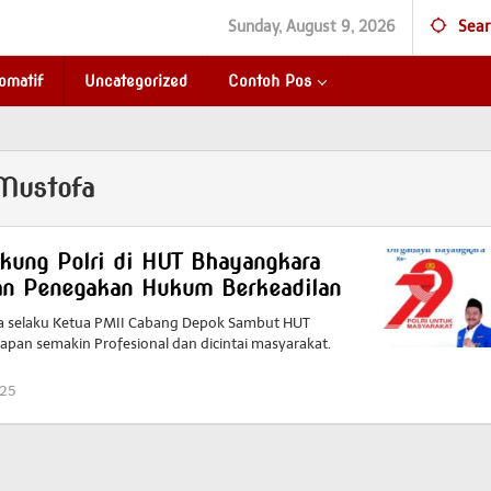
Sunday, August 9, 2026
Sear
omatif
Uncategorized
Contoh Pos
Mustofa
ung Polri di HUT Bhayangkara
n Penegakan Hukum Berkeadilan
a selaku Ketua PMII Cabang Depok Sambut HUT
pan semakin Profesional dan dicintai masyarakat.
025
by
Redaktur
Redaktur