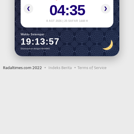
04:35
❮
❯
8 AGT 2026 | 25 SAFAR 1448 H
Waktu Setempat :
19:13:57
Disesuaikan dengan MABIMS
Radaltimes.com 2022
Indeks Berita
Terms of Service