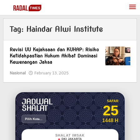
Skip
to
content
Tag:
Haindar Alwi Institute
Revisi UU Kejaksaan dan KUHAP: Risiko
Ketidakpastian Hukum Akibat Dominasi
Kewenangan Jaksa
Nasional
February 13, 2025
by
Redaktur
Redaktur
JADWAL
SAFAR
25
SHALAT
Pilih Kota...
1448 H
SHALAT IMSAK
DKI JAKARTA