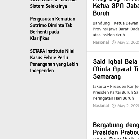
Ketua SPN Jaba
Sistem Seleksinya
Buruh
Pengusutan Kematian
Bandung – Ketua Dewan P
Sutrimo Diminta Tak
Provinsi Jawa Barat, D
Berhenti pada
atas insiden ricuh
Klarifikasi
Nasional
May 2, 202
SETARA Institute Nilai
Kasus Febrie Perlu
Said Iqbal Bela
Penanganan yang Lebih
Minta Aparat T
Independen
Semarang
Jakarta – Presiden Konfed
Presiden Partai Buruh S
Peringatan Hari Buruh
Nasional
May 2, 202
Bergabung deng
Presiden Prab