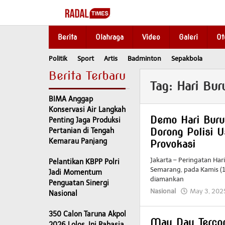
Skip
to
content
Berita
Olahraga
Video
Galeri
Ot
Politik
Sport
Artis
Badminton
Sepakbola
Berita Terbaru
Tag:
Hari Bur
BIMA Anggap
Konservasi Air Langkah
Demo Hari Buru
Penting Jaga Produksi
Dorong Polisi U
Pertanian di Tengah
Kemarau Panjang
Provokasi
Jakarta – Peringatan Ha
Pelantikan KBPP Polri
Semarang, pada Kamis (1/
Jadi Momentum
diamankan
Penguatan Sinergi
Nasional
May 3, 202
Nasional
350 Calon Taruna Akpol
May Day Tercor
2026 Lolos, Ini Rahasia