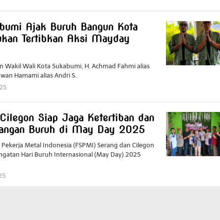
Redaktur
Redaktur
bumi Ajak Buruh Bangun Kota
kan Tertibkan Aksi Mayday
n Wakil Wali Kota Sukabumi, H. Achmad Fahmi alias
awan Hamami alias Andri S.
025
by
Redaktur
Redaktur
ilegon Siap Jaga Ketertiban dan
uangan Buruh di May Day 2025
t Pekerja Metal Indonesia (FSPMI) Serang dan Cilegon
gatan Hari Buruh Internasional (May Day) 2025
25
by
Redaktur
Redaktur
View More