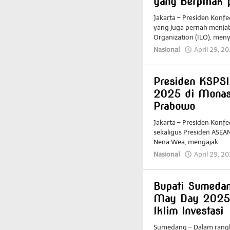
yang Berpihak 
Jakarta – Presiden Konfed
yang juga pernah menjab
Organization (ILO), me
Nasional
April 29, 2
Presiden KSPS
2025 di Monas
Prabowo
Jakarta – Presiden Konfe
sekaligus Presiden ASEA
Nena Wea, mengajak
Nasional
April 29, 2
Bupati Sumeda
May Day 2025 
Iklim Investasi
Sumedang – Dalam rangk