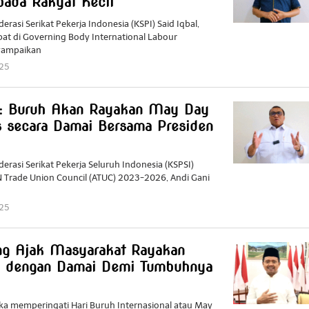
pada Rakyat Kecil
erasi Serikat Pekerja Indonesia (KSPI) Said Iqbal,
at di Governing Body International Labour
nyampaikan
025
by
Redaktur
Redaktur
I: Buruh Akan Rayakan May Day
 secara Damai Bersama Presiden
derasi Serikat Pekerja Seluruh Indonesia (KSPSI)
N Trade Union Council (ATUC) 2023-2026, Andi Gani
025
by
Redaktur
Redaktur
ng Ajak Masyarakat Rayakan
dengan Damai Demi Tumbuhnya
a memperingati Hari Buruh Internasional atau May