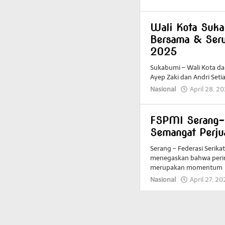
Wali Kota Suka
Bersama & Seru
2025
Sukabumi – Wali Kota da
Ayep Zaki dan Andri Seti
Nasional
April 28, 2
FSPMI Serang-C
Semangat Perj
Serang – Federasi Serika
menegaskan bahwa perin
merupakan momentum
Nasional
April 27, 20