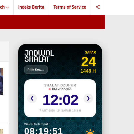
ch
Indeks Berita
Terms of Service
JADWAL
SAFAR
24
SHALAT
Pilih Kota...
1448 H
SHALAT DZUHUR
DKI JAKARTA
12:02
❮
❯
7 AGT 2026 | 24 SAFAR 1448 H
Waktu Setempat :
08:19:51