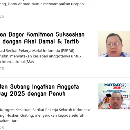
dang, Dony Ahmad Munir, menyampaikan ucapan
025
by
Redaktur
Redaktur
en Bogor Komitmen Sukseskan
dengan Aksi Damai & Tertib
si Serikat Pekerja Metal Indonesia (FSPMI)
udin, menyatakan kesiapan anggotanya untuk
 Internasional (May
025
by
Redaktur
Redaktur
en Subang Ingatkan Anggota
ay 2025 dengan Penuh
 Kongres Kesatuan Serikat Pekerja Seluruh Indonesia
ang, Hosken Ginting, menyerukan kepada seluruh
akan Hari
025
by