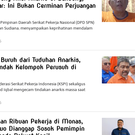
r: Ini Bukan Cerminan Perjuangan
impinan Daerah Serikat Pekerja Nasional (DPD SPN)
adan Sudiana, menyampaikan keprihatinan mendalam
5
by
Redaktur
Redaktur
 Buruh dari Tuduhan Anarkis,
indak Kelompok Perusuh di
erasi Serikat Pekerja Indonesia (KSPI) sekaligus
aid Iqbal mengecam tindakan anarkis massa saat
5
by
Redaktur
Redaktur
an Ribuan Pekerja di Monas,
owo Dianggap Sosok Pemimpin