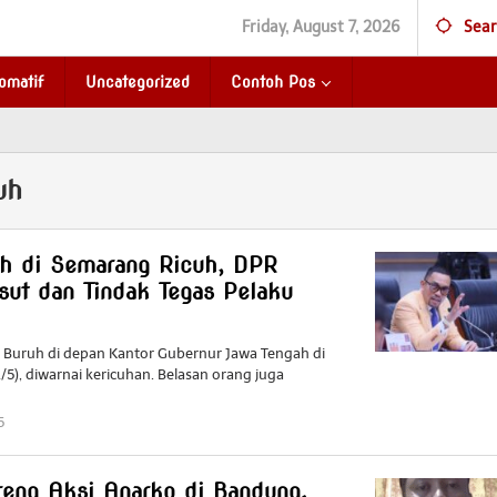
Friday, August 7, 2026
Sear
omatif
Uncategorized
Contoh Pos
uh
h di Semarang Ricuh, DPR
sut dan Tindak Tegas Pelaku
ri Buruh di depan Kantor Gubernur Jawa Tengah di
5), diwarnai kericuhan. Belasan orang juga
5
by
Redaktur
Redaktur
eng Aksi Anarko di Bandung,