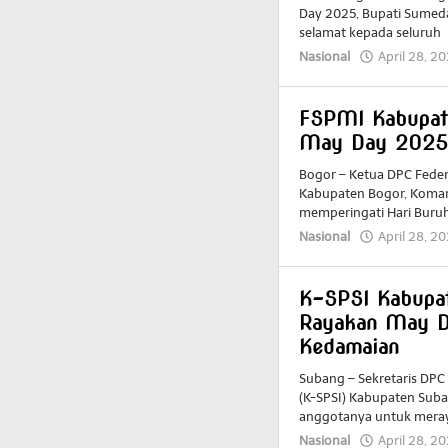
Day 2025, Bupati Sume
selamat kepada seluruh
Nasional
April 28, 2
FSPMI Kabupat
May Day 2025 
Bogor – Ketua DPC Federa
Kabupaten Bogor, Komar
memperingati Hari Buruh
Nasional
April 28, 2
K-SPSI Kabupat
Rayakan May D
Kedamaian
Subang – Sekretaris DPC
(K-SPSI) Kabupaten Sub
anggotanya untuk meray
Nasional
April 28, 2