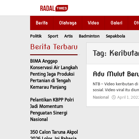
Skip
to
content
Berita
Olahraga
Video
Galeri
Ot
Politik
Sport
Artis
Badminton
Sepakbola
Berita Terbaru
Tag:
Keributa
BIMA Anggap
Konservasi Air Langkah
Adu Mulut Beru
Penting Jaga Produksi
Pertanian di Tengah
NTB – Video keributan di
Kemarau Panjang
sosial. Video viral itu di
Nasional
April 1, 202
Pelantikan KBPP Polri
Jadi Momentum
Penguatan Sinergi
Nasional
350 Calon Taruna Akpol
2026 Lolos, Ini Rahasia