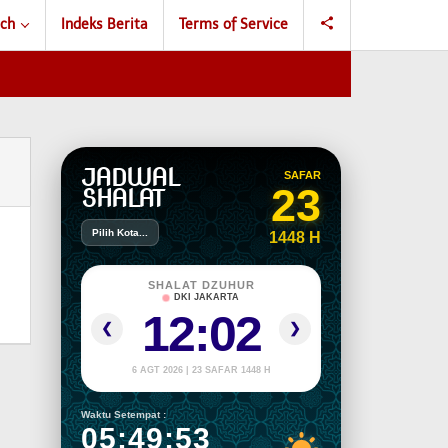
ch
Indeks Berita
Terms of Service
JADWAL
SAFAR
23
SHALAT
Pilih Kota...
1448 H
SHALAT DZUHUR
DKI JAKARTA
12:02
❮
❯
6 AGT 2026 | 23 SAFAR 1448 H
Waktu Setempat :
05:49:53