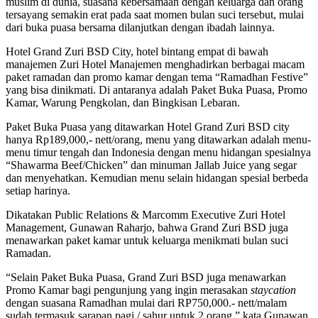
muslim di dunia, suasana kebersamaan dengan keluarga dan orang
tersayang semakin erat pada saat momen bulan suci tersebut, mulai
dari buka puasa bersama dilanjutkan dengan ibadah lainnya.
Hotel Grand Zuri BSD City, hotel bintang empat di bawah
manajemen Zuri Hotel Manajemen menghadirkan berbagai macam
paket ramadan dan promo kamar dengan tema “Ramadhan Festive”
yang bisa dinikmati. Di antaranya adalah Paket Buka Puasa, Promo
Kamar, Warung Pengkolan, dan Bingkisan Lebaran.
Paket Buka Puasa yang ditawarkan Hotel Grand Zuri BSD city
hanya Rp189,000,- nett/orang, menu yang ditawarkan adalah menu-
menu timur tengah dan Indonesia dengan menu hidangan spesialnya
“Shawarma Beef/Chicken” dan minuman Jallab Juice yang segar
dan menyehatkan. Kemudian menu selain hidangan spesial berbeda
setiap harinya.
Dikatakan Public Relations & Marcomm Executive Zuri Hotel
Management, Gunawan Raharjo, bahwa Grand Zuri BSD juga
menawarkan paket kamar untuk keluarga menikmati bulan suci
Ramadan.
“Selain Paket Buka Puasa, Grand Zuri BSD juga menawarkan
Promo Kamar bagi pengunjung yang ingin merasakan
staycation
dengan suasana Ramadhan mulai dari RP750,000.- nett/malam
sudah termasuk sarapan pagi / sahur untuk 2 orang,” kata Gunawan,