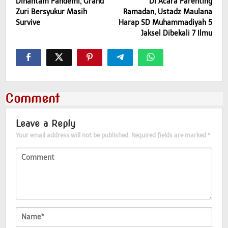
Dihantam Pandemi, Grand
Di Acara Parenting
navigation
Zuri Bersyukur Masih
Ramadan, Ustadz Maulana
Survive
Harap SD Muhammadiyah 5
Jaksel Dibekali 7 Ilmu
Comment
Leave a Reply
Your email address will not be published.
Required fields are marked
*