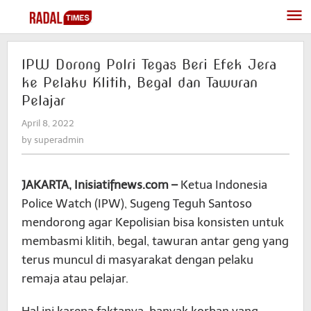
Skip
to
content
IPW Dorong Polri Tegas Beri Efek Jera
ke Pelaku Klitih, Begal dan Tawuran
Pelajar
April 8, 2022
by
superadmin
by
superadmin
JAKARTA, Inisiatifnews.com –
Ketua Indonesia
Police Watch (IPW), Sugeng Teguh Santoso
mendorong agar Kepolisian bisa konsisten untuk
membasmi klitih, begal, tawuran antar geng yang
terus muncul di masyarakat dengan pelaku
remaja atau pelajar.