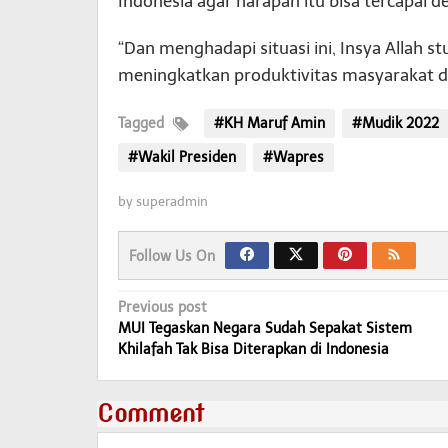
Indonesia agar harapan itu bisa tercapai d
“Dan menghadapi situasi ini, Insya Allah s
meningkatkan produktivitas masyarakat 
Tagged
#KH Maruf Amin
#Mudik 2022
#Wakil Presiden
#Wapres
by
superadmin
Follow Us On
Post
Previous post
MUI Tegaskan Negara Sudah Sepakat Sistem
navigation
Khilafah Tak Bisa Diterapkan di Indonesia
Comment