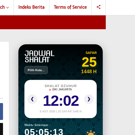
ch
Indeks Berita
Terms of Service
JADWAL
SAFAR
25
SHALAT
Pilih Kota...
1448 H
SHALAT DZUHUR
DKI JAKARTA
12:02
❮
❯
8 AGT 2026 | 25 SAFAR 1448 H
Waktu Setempat :
05:05:14