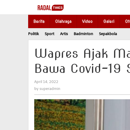
Skip
to
content
Berita
Olahraga
Video
Galeri
Ot
Politik
Sport
Artis
Badminton
Sepakbola
Wapres Ajak Mas
Bawa Covid-19 
April 14, 2022
by
superadmin
by
superadmin