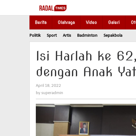
Skip
to
content
Berita
Olahraga
Video
Galeri
Ot
Politik
Sport
Artis
Badminton
Sepakbola
Isi Harlah ke 62
dengan Anak Ya
April 18, 2022
by
superadmin
by
superadmin