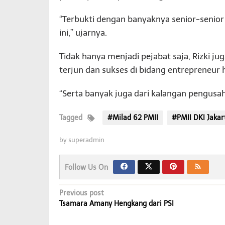
“Terbukti dengan banyaknya senior-senior
ini,” ujarnya.
Tidak hanya menjadi pejabat saja, Rizki 
terjun dan sukses di bidang entrepreneur 
“Serta banyak juga dari kalangan pengus
Tagged
#Milad 62 PMII
#PMII DKI Jakar
by
superadmin
Follow Us On
Post
Previous post
Tsamara Amany Hengkang dari PSI
navigation