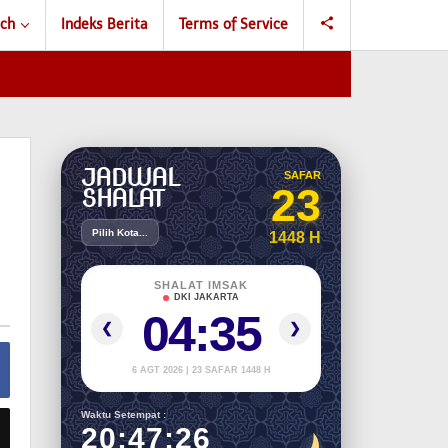
ch
Indeks Berita
Terms of Service
JADWAL
SAFAR
23
SHALAT
Pilih Kota...
1448 H
SHALAT IMSAK
DKI JAKARTA
04:35
❮
❯
6 AGT 2026 | 23 SAFAR 1448 H
Waktu Setempat :
20:47:27