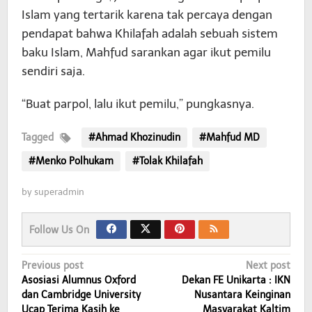
Islam yang tertarik karena tak percaya dengan
pendapat bahwa Khilafah adalah sebuah sistem
baku Islam, Mahfud sarankan agar ikut pemilu
sendiri saja.
“Buat parpol, lalu ikut pemilu,” pungkasnya.
Tagged
#Ahmad Khozinudin
#Mahfud MD
#Menko Polhukam
#Tolak Khilafah
by
superadmin
Follow Us On
Post
Previous post
Next post
Asosiasi Alumnus Oxford
Dekan FE Unikarta : IKN
navigation
dan Cambridge University
Nusantara Keinginan
Ucap Terima Kasih ke
Masyarakat Kaltim