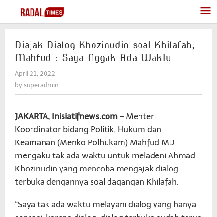
Skip
to
content
Diajak Dialog Khozinudin soal Khilafah,
Mahfud : Saya Nggak Ada Waktu
April 21, 2022
by
superadmin
by
superadmin
JAKARTA, Inisiatifnews.com –
Menteri
Koordinator bidang Politik, Hukum dan
Keamanan (Menko Polhukam) Mahfud MD
mengaku tak ada waktu untuk meladeni Ahmad
Khozinudin yang mencoba mengajak dialog
terbuka dengannya soal dagangan Khilafah.
“Saya tak ada waktu melayani dialog yang hanya