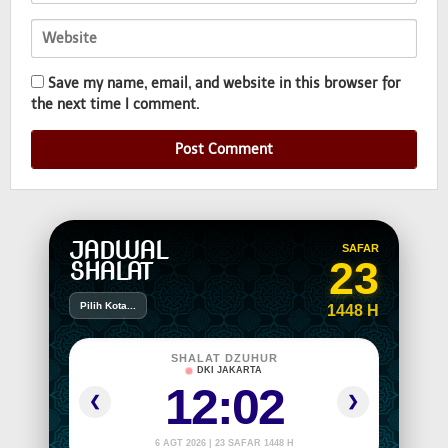
Save my name, email, and website in this browser for
the next time I comment.
JADWAL
SAFAR
23
SHALAT
Pilih Kota...
1448 H
SHALAT DZUHUR
DKI JAKARTA
12:02
❮
❯
6 AGT 2026 | 23 SAFAR 1448 H