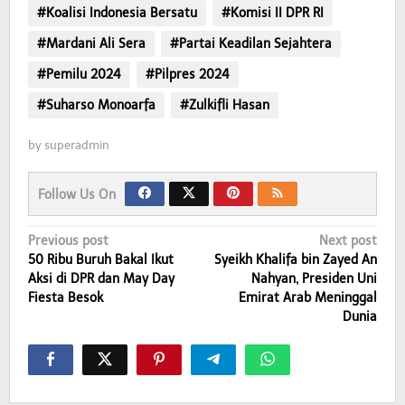
#Koalisi Indonesia Bersatu
#Komisi II DPR RI
#Mardani Ali Sera
#Partai Keadilan Sejahtera
#Pemilu 2024
#Pilpres 2024
#Suharso Monoarfa
#Zulkifli Hasan
by
superadmin
Follow Us On
Post
Previous post
Next post
50 Ribu Buruh Bakal Ikut
Syeikh Khalifa bin Zayed An
navigation
Aksi di DPR dan May Day
Nahyan, Presiden Uni
Fiesta Besok
Emirat Arab Meninggal
Dunia