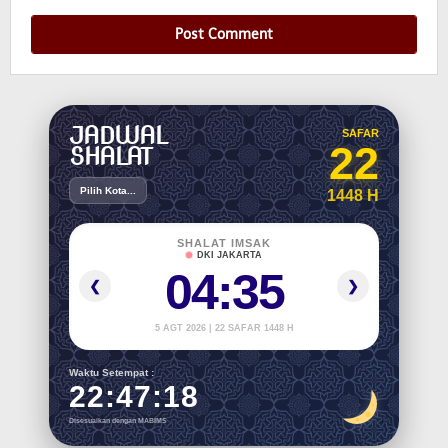
JADWAL
SAFAR
22
SHALAT
Pilih Kota...
1448 H
SHALAT IMSAK
DKI JAKARTA
04:35
❮
❯
5 AGT 2026 | 22 SAFAR 1448 H
Waktu Setempat :
22:47:19
Disesuaikan dengan MABIMS