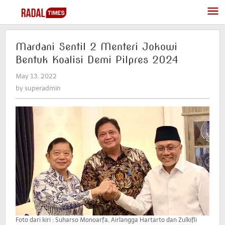
Skip
to
content
Mardani Sentil 2 Menteri Jokowi
Bentuk Koalisi Demi Pilpres 2024
May 13, 2022
by
superadmin
by
superadmin
Foto dari kiri : Suharso Monoarfa, Airlangga Hartarto dan Zulkifli