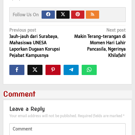
Follow Us On
Post
Previous post
Next post
Jauh-jauh dari Surabaya,
Makin Terang-terangan di
navigation
Mahasiswa UNESA
Momen Hari Lahir
Laporkan Dugaan Korupsi
Pancasila, Ngerinya
Pejabat Kampusnya
Khilafah!
Comment
Leave a Reply
Your email address will not be published.
Required fields are marked
*