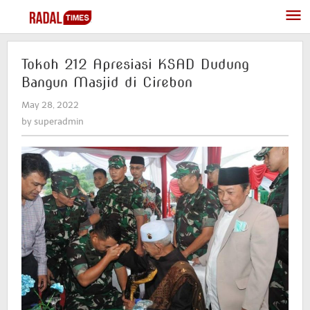
Skip
to
content
Tokoh 212 Apresiasi KSAD Dudung
Bangun Masjid di Cirebon
May 28, 2022
by
superadmin
by
superadmin