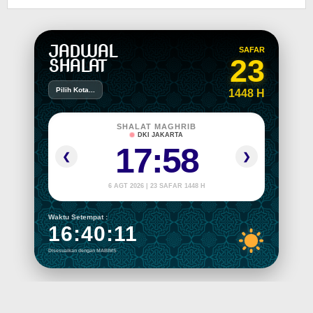
JADWAL
SAFAR
23
SHALAT
Pilih Kota...
1448 H
SHALAT MAGHRIB
DKI JAKARTA
17:58
❮
❯
6 AGT 2026 | 23 SAFAR 1448 H
Waktu Setempat :
16:40:11
Disesuaikan dengan MABIMS
Radaltimes.com 2022
Indeks Berita
Terms of Service