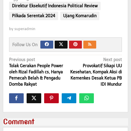
Direktur Eksekutif Indonesia Political Review
Pilkada Serentak 2024
Ujang Komarudin
by
superadmin
Follow Us On
Post
Previous post
Next post
Tolak Gerakan People Power
Provokatif Sikapi UU
navigation
oleh Rizal Fadillah cs, Hanya
Kesehatan, Kompak Aksi di
Pemecah Belah & Pengadu
Kemenkes Desak Ketua PB
Domba Rakyat
IDI Mundur
Comment