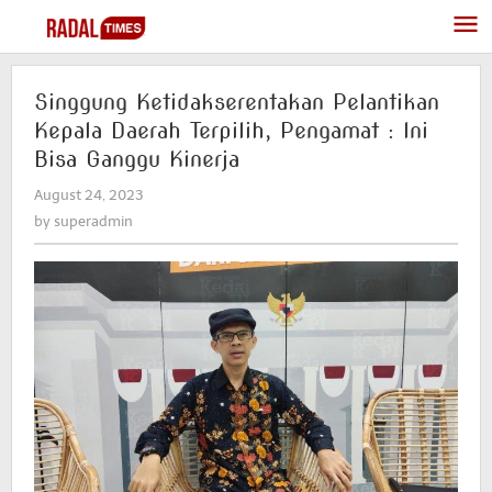
Skip
to
content
Singgung Ketidakserentakan Pelantikan
Kepala Daerah Terpilih, Pengamat : Ini
Bisa Ganggu Kinerja
August 24, 2023
by
superadmin
by
superadmin