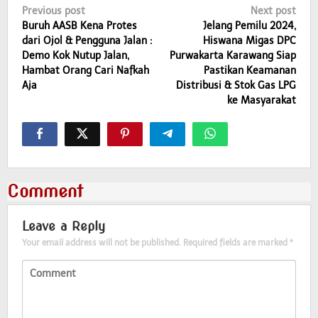
Post
Previous post
Next post
Buruh AASB Kena Protes
Jelang Pemilu 2024,
navigation
dari Ojol & Pengguna Jalan :
Hiswana Migas DPC
Demo Kok Nutup Jalan,
Purwakarta Karawang Siap
Hambat Orang Cari Nafkah
Pastikan Keamanan
Aja
Distribusi & Stok Gas LPG
ke Masyarakat
Comment
Leave a Reply
Your email address will not be published.
Required fields are marked
*