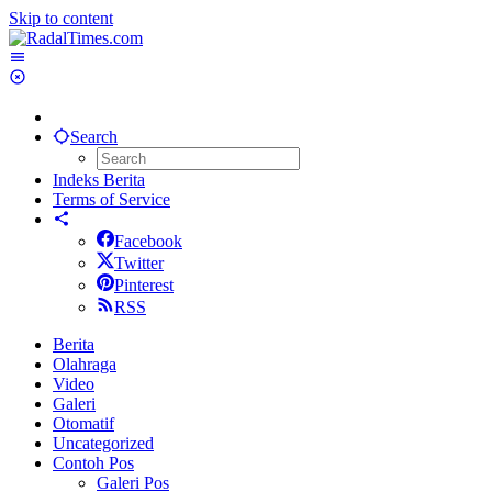
Skip to content
Search
Indeks Berita
Terms of Service
Facebook
Twitter
Pinterest
RSS
Berita
Olahraga
Video
Galeri
Otomatif
Uncategorized
Contoh Pos
Galeri Pos