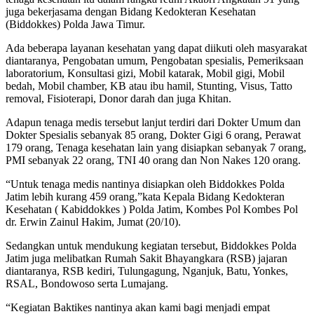
juga bekerjasama dengan Bidang Kedokteran Kesehatan
(Biddokkes) Polda Jawa Timur.
Ada beberapa layanan kesehatan yang dapat diikuti oleh masyarakat
diantaranya, Pengobatan umum, Pengobatan spesialis, Pemeriksaan
laboratorium, Konsultasi gizi, Mobil katarak, Mobil gigi, Mobil
bedah, Mobil chamber, KB atau ibu hamil, Stunting, Visus, Tatto
removal, Fisioterapi, Donor darah dan juga Khitan.
Adapun tenaga medis tersebut lanjut terdiri dari Dokter Umum dan
Dokter Spesialis sebanyak 85 orang, Dokter Gigi 6 orang, Perawat
179 orang, Tenaga kesehatan lain yang disiapkan sebanyak 7 orang,
PMI sebanyak 22 orang, TNI 40 orang dan Non Nakes 120 orang.
“Untuk tenaga medis nantinya disiapkan oleh Biddokkes Polda
Jatim lebih kurang 459 orang,”kata Kepala Bidang Kedokteran
Kesehatan ( Kabiddokkes ) Polda Jatim, Kombes Pol Kombes Pol
dr. Erwin Zainul Hakim, Jumat (20/10).
Sedangkan untuk mendukung kegiatan tersebut, Biddokkes Polda
Jatim juga melibatkan Rumah Sakit Bhayangkara (RSB) jajaran
diantaranya, RSB kediri, Tulungagung, Nganjuk, Batu, Yonkes,
RSAL, Bondowoso serta Lumajang.
“Kegiatan Baktikes nantinya akan kami bagi menjadi empat