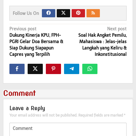
Follow Us On
Post
Previous post
Next post
Dukung Kinerja KPU, FPH-
Soal Hak Angket Pemilu,
navigation
PGRI Gelar Doa Bersama &
Mahasiswa : Jelas-jelas
Siap Dukung Siapapun
Langkah yang Keliru &
Capres yang Terpilih
Inkonstitusional
Comment
Leave a Reply
Your email address will not be published.
Required fields are marked
*