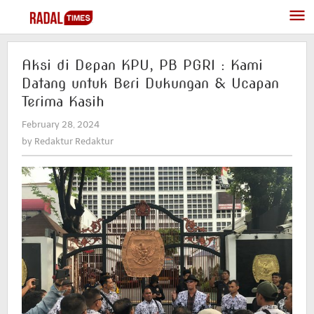
Skip
to
content
Aksi di Depan KPU, PB PGRI : Kami
Datang untuk Beri Dukungan & Ucapan
Terima Kasih
February 28, 2024
by
Redaktur
by
Redaktur Redaktur
Redaktur