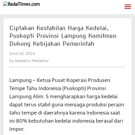
Skip
to
content
Ciptakan Kestabilan Harga Kedelai,
Puskopti Provinsi Lampung Komitmen
Dukung Kebijakan Pemerintah
June 24, 2024
by
Redaktur
by
Redaktur Redaktur
Redaktur
Lampung – Ketua Pusat Koperasi Produsen
Tempe Tahu Indonesia (Puskopti) Provinsi
Lampung Alim. S mengharapkan harga kedelai
dapat terus stabil guna menjaga produksi perajin
tahu tempe di daerahnya karena Indonesia saat
ini 80% kebutuhan kedelai indonesia berasal dari
Impor.