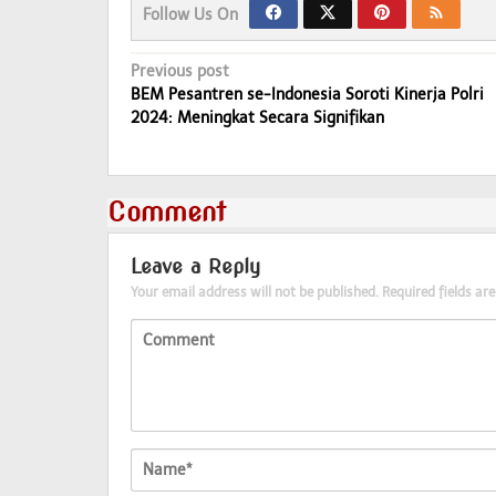
Follow Us On
Post
Previous post
BEM Pesantren se-Indonesia Soroti Kinerja Polri
navigation
2024: Meningkat Secara Signifikan
Comment
Leave a Reply
Your email address will not be published.
Required fields a