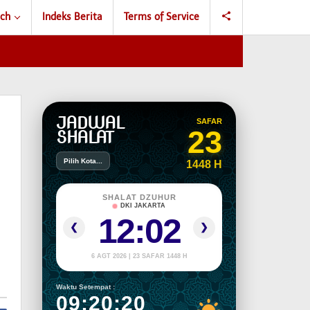
ch
Indeks Berita
Terms of Service
JADWAL
SAFAR
23
SHALAT
Pilih Kota...
1448 H
SHALAT DZUHUR
DKI JAKARTA
12:02
❮
❯
6 AGT 2026 | 23 SAFAR 1448 H
Waktu Setempat :
09:20:21