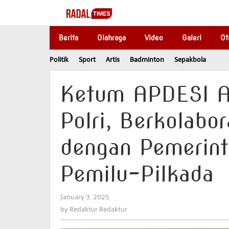
Skip
to
content
Berita
Olahraga
Video
Galeri
Ot
Politik
Sport
Artis
Badminton
Sepakbola
Ketum APDESI A
Polri, Berkolabo
dengan Pemerint
Pemilu-Pilkada
January 3, 2025
by
Redaktur
by
Redaktur Redaktur
Redaktur