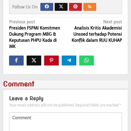
Follow Us On
Post
Previous post
Next post
Presiden FSPMI Komitmen
Analisis Kritis Akademisi
navigation
Dukung Program MBG &
Unsoed terhadap Potensi
Keputusan PHPU Kada di
Konflik dalam RUU KUHAP
MK
Comment
Leave a Reply
Your email address will not be published.
Required fields are marked
*