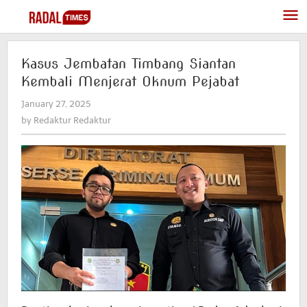
Skip
to
content
Kasus Jembatan Timbang Siantan
Kembali Menjerat Oknum Pejabat
January 27, 2025
by
Redaktur
by
Redaktur Redaktur
Redaktur