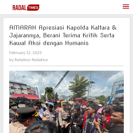
Skip
to
content
AMARAH Apresiasi Kapolda Kaltara &
Jajarannya, Berani Terima Kritik Serta
Kawal Aksi dengan Humanis
February 12, 2025
by
Redaktur
by
Redaktur Redaktur
Redaktur