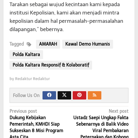
Tarakan sebagai wujud kecintaan kami kepada
institusi Kepolisian, kami akan menjadi mintra
kepolisian dalam hal permasalah-permasalahan
dilapangan,” bebernya.
Tagged
AMARAH
Kawal Demo Humanis
Polda Kaltara
Polda Kaltara Responsif & Kolaboratif
by
Redaktur Redaktur
Follow Us On
Post
Previous post
Next post
Dukung Kebijakan
Ustadz Saepi Ungkap Fakta
navigation
Pemerintah, KMHDI Siap
Sebenarnya di Balik Video
Sukseskan 8 Misi Program
Viral Pembakaran
Asta Cita
Peternakan dan Kobong