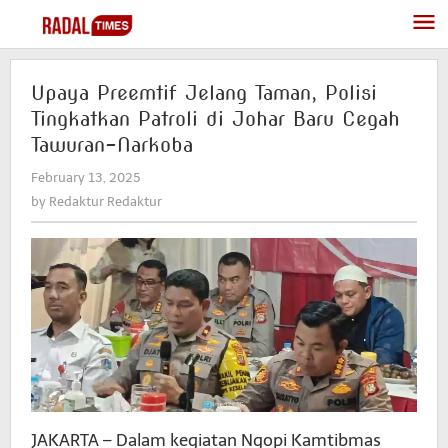
Skip
to
content
Upaya Preemtif Jelang Taman, Polisi
Tingkatkan Patroli di Johar Baru Cegah
Tawuran-Narkoba
February 13, 2025
by
Redaktur
by
Redaktur Redaktur
Redaktur
JAKARTA – Dalam kegiatan Ngopi Kamtibmas