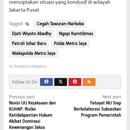
menciptakan situasi yang kondusif di wilayah
Jakarta Pusat.
Tagged
Cegah Tawuran-Narkoba
Djati Wiyoto Abadhy
Ngopi Kamtibmas
Patroli Johar Baru
Polda Metro Jaya
Wakapolda Metro Jaya
by
Redaktur Redaktur
Follow Us On
Post
Previous post
Next post
Revisi UU Kejaksaan dan
Fatayat NU Siap
navigation
KUHAP: Risiko
Berkolaborasi Sukseskan
Ketidakpastian Hukum
Program Pemerintah
Akibat Dominasi
Kewenangan Jaksa