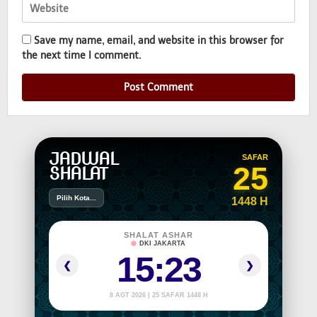
Save my name, email, and website in this browser for
the next time I comment.
JADWAL
SAFAR
25
SHALAT
Pilih Kota...
1448 H
SHALAT ASHAR
DKI JAKARTA
15:23
❮
❯
8 AGT 2026 | 25 SAFAR 1448 H