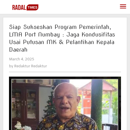
Skip
to
content
Siap Sukseskan Program Pemerintah,
LMA Port Numbay : Jaga Kondusifitas
Usai Putusan MK & Pelantikan Kepala
Daerah
March 4, 2025
by
Redaktur
by
Redaktur Redaktur
Redaktur