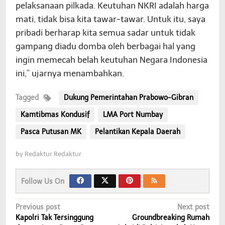
pelaksanaan pilkada. Keutuhan NKRI adalah harga
mati, tidak bisa kita tawar-tawar. Untuk itu, saya
pribadi berharap kita semua sadar untuk tidak
gampang diadu domba oleh berbagai hal yang
ingin memecah belah keutuhan Negara Indonesia
ini,” ujarnya menambahkan.
Tagged
Dukung Pemerintahan Prabowo-Gibran
Kamtibmas Kondusif
LMA Port Numbay
Pasca Putusan MK
Pelantikan Kepala Daerah
by
Redaktur Redaktur
Follow Us On
Post
Previous post
Next post
Kapolri Tak Tersinggung
Groundbreaking Rumah
navigation