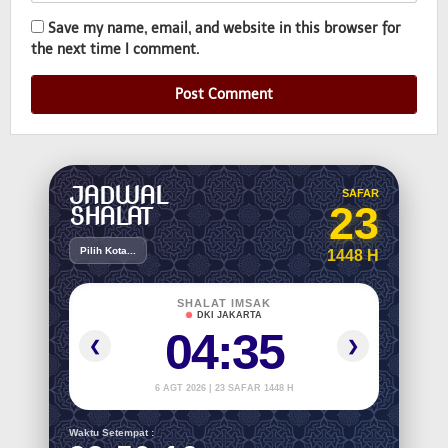
Save my name, email, and website in this browser for
the next time I comment.
JADWAL
SAFAR
23
SHALAT
Pilih Kota...
1448 H
SHALAT IMSAK
DKI JAKARTA
04:35
❮
❯
6 AGT 2026 | 23 SAFAR 1448 H
Waktu Setempat :