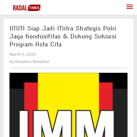
Skip
to
content
IMM Siap Jadi Mitra Strategis Polri
Jaga Kondusifitas & Dukung Suksesi
Program Asta Cita
March 5, 2025
by
Redaktur
by
Redaktur Redaktur
Redaktur