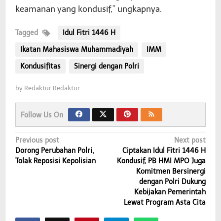
keamanan yang kondusif,” ungkapnya.
Tagged
Idul Fitri 1446 H
Ikatan Mahasiswa Muhammadiyah
IMM
Kondusifitas
Sinergi dengan Polri
by
Redaktur Redaktur
Follow Us On
Post
Previous post
Next post
Dorong Perubahan Polri,
Ciptakan Idul Fitri 1446 H
navigation
Tolak Reposisi Kepolisian
Kondusif, PB HMI MPO Juga
Komitmen Bersinergi
dengan Polri Dukung
Kebijakan Pemerintah
Lewat Program Asta Cita