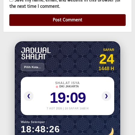
Save my name, email, and website in this browser for
the next time I comment.
JADWAL
SAFAR
24
SHALAT
Pilih Kota...
1448 H
SHALAT ISYA
DKI JAKARTA
19:09
❮
❯
7 AGT 2026 | 24 SAFAR 1448 H
Waktu Setempat :
18:48:26