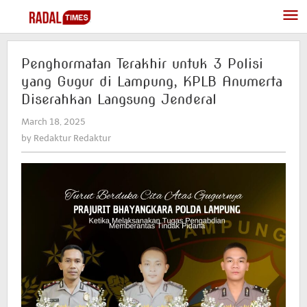
Skip
to
content
Penghormatan Terakhir untuk 3 Polisi
yang Gugur di Lampung, KPLB Anumerta
Diserahkan Langsung Jenderal
March 18, 2025
by
Redaktur
by
Redaktur Redaktur
Redaktur