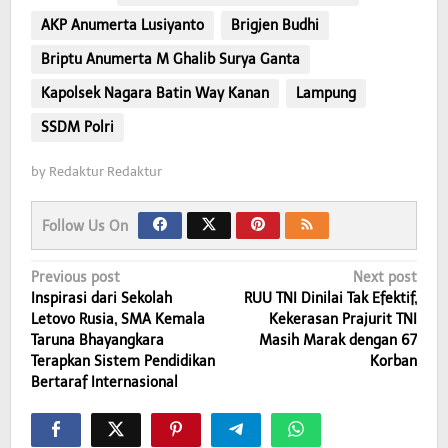
AKP Anumerta Lusiyanto
Brigjen Budhi
Briptu Anumerta M Ghalib Surya Ganta
Kapolsek Nagara Batin Way Kanan
Lampung
SSDM Polri
by
Redaktur Redaktur
Follow Us On
Post
Previous post
Next post
Inspirasi dari Sekolah
RUU TNI Dinilai Tak Efektif,
navigation
Letovo Rusia, SMA Kemala
Kekerasan Prajurit TNI
Taruna Bhayangkara
Masih Marak dengan 67
Terapkan Sistem Pendidikan
Korban
Bertaraf Internasional