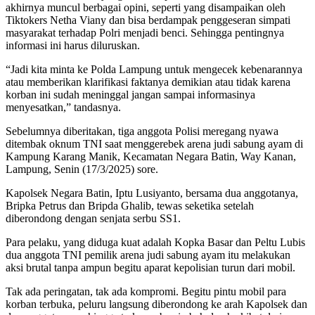
akhirnya muncul berbagai opini, seperti yang disampaikan oleh
Tiktokers Netha Viany dan bisa berdampak penggeseran simpati
masyarakat terhadap Polri menjadi benci. Sehingga pentingnya
informasi ini harus diluruskan.
“Jadi kita minta ke Polda Lampung untuk mengecek kebenarannya
atau memberikan klarifikasi faktanya demikian atau tidak karena
korban ini sudah meninggal jangan sampai informasinya
menyesatkan,” tandasnya.
Sebelumnya diberitakan, tiga anggota Polisi meregang nyawa
ditembak oknum TNI saat menggerebek arena judi sabung ayam di
Kampung Karang Manik, Kecamatan Negara Batin, Way Kanan,
Lampung, Senin (17/3/2025) sore.
Kapolsek Negara Batin, Iptu Lusiyanto, bersama dua anggotanya,
Bripka Petrus dan Bripda Ghalib, tewas seketika setelah
diberondong dengan senjata serbu SS1.
Para pelaku, yang diduga kuat adalah Kopka Basar dan Peltu Lubis
dua anggota TNI pemilik arena judi sabung ayam itu melakukan
aksi brutal tanpa ampun begitu aparat kepolisian turun dari mobil.
Tak ada peringatan, tak ada kompromi. Begitu pintu mobil para
korban terbuka, peluru langsung diberondong ke arah Kapolsek dan