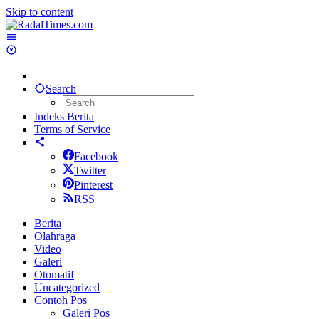
Skip to content
Search
Indeks Berita
Terms of Service
Facebook
Twitter
Pinterest
RSS
Berita
Olahraga
Video
Galeri
Otomatif
Uncategorized
Contoh Pos
Galeri Pos