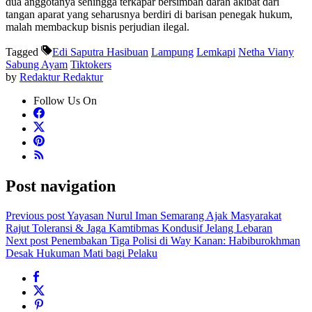
dua anggotanya sehingga terkapar bersimbah darah akibat dari
tangan aparat yang seharusnya berdiri di barisan penegak hukum,
malah membackup bisnis perjudian ilegal.
Tagged
Edi Saputra Hasibuan
Lampung
Lemkapi
Netha Viany
Sabung Ayam
Tiktokers
by
Redaktur Redaktur
Follow Us On
Post navigation
Previous post
Yayasan Nurul Iman Semarang Ajak Masyarakat
Rajut Toleransi & Jaga Kamtibmas Kondusif Jelang Lebaran
Next post
Penembakan Tiga Polisi di Way Kanan: Habiburokhman
Desak Hukuman Mati bagi Pelaku