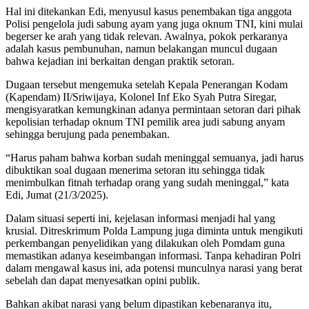
Hal ini ditekankan Edi, menyusul kasus penembakan tiga anggota
Polisi pengelola judi sabung ayam yang juga oknum TNI, kini mulai
begerser ke arah yang tidak relevan. Awalnya, pokok perkaranya
adalah kasus pembunuhan, namun belakangan muncul dugaan
bahwa kejadian ini berkaitan dengan praktik setoran.
Dugaan tersebut mengemuka setelah Kepala Penerangan Kodam
(Kapendam) II/Sriwijaya, Kolonel Inf Eko Syah Putra Siregar,
mengisyaratkan kemungkinan adanya permintaan setoran dari pihak
kepolisian terhadap oknum TNI pemilik area judi sabung anyam
sehingga berujung pada penembakan.
“Harus paham bahwa korban sudah meninggal semuanya, jadi harus
dibuktikan soal dugaan menerima setoran itu sehingga tidak
menimbulkan fitnah terhadap orang yang sudah meninggal,” kata
Edi, Jumat (21/3/2025).
Dalam situasi seperti ini, kejelasan informasi menjadi hal yang
krusial. Ditreskrimum Polda Lampung juga diminta untuk mengikuti
perkembangan penyelidikan yang dilakukan oleh Pomdam guna
memastikan adanya keseimbangan informasi. Tanpa kehadiran Polri
dalam mengawal kasus ini, ada potensi munculnya narasi yang berat
sebelah dan dapat menyesatkan opini publik.
Bahkan akibat narasi yang belum dipastikan kebenaranya itu,