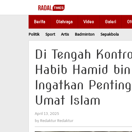
Skip
to
content
Berita
Olahraga
Video
Galeri
Ot
Politik
Sport
Artis
Badminton
Sepakbola
Di Tengah Kontro
Habib Hamid bi
Ingatkan Pentin
Umat Islam
April 13, 2025
by
Redaktur
by
Redaktur Redaktur
Redaktur