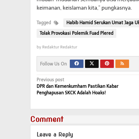
keimanan, keislaman kita,” pungkasnya.
Tagged
Habib Hamid Serukan Umat Jaga U
Tolak Provokasi Polemik Fuad Plered
by
Redaktur Redaktur
Follow Us On
Post
Previous post
DPR dan Kemenkumham Pastikan Kabar
navigation
Penghapusan SKCK Adalah Hoaks!
Comment
Leave a Reply