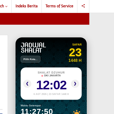
ch
Indeks Berita
Terms of Service
JADWAL
SAFAR
23
SHALAT
Pilih Kota...
1448 H
SHALAT DZUHUR
DKI JAKARTA
12:02
❮
❯
6 AGT 2026 | 23 SAFAR 1448 H
Waktu Setempat :
11:27:51