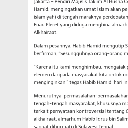
Jakarta – Pendiri Majelis Taklim Al Husna 
Hamid, mengingatkan umat Islam akan p
islamiyah) di tengah maraknya perdebatan 
Fuad Pleret yang diduga menghina almarhum
Alkhairaat.
Dalam pesannya, Habib Hamid mengutip Su
berfirman, “Sesungguhnya orang-orang mu
“Karena itu kami menghimbau, mengajak 
elemen daripada masyarakat kita untuk m
menginginkan,” tegas Habib Hamid, hari ini
Menurutnya, permasalahan-permasalahan y
tengah-tengah masyarakat, khususnya ma
terkait pernyataan kontroversial tentang 
alkhairaat, almarhum Habib Idrus bin Salim
sangat dihormati di Sulawesi Tengah.