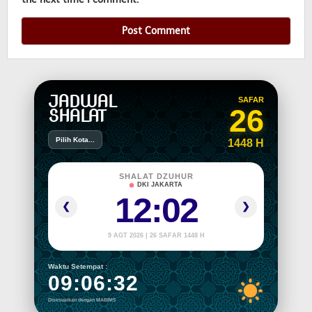
JADWAL
SAFAR
26
SHALAT
Pilih Kota...
1448 H
SHALAT DZUHUR
DKI JAKARTA
12:02
❮
❯
9 AGT 2026 | 26 SAFAR 1448 H
Waktu Setempat :
09:06:32
Disesuaikan dengan MABIMS