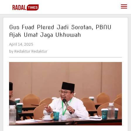
Skip
to
content
Gus Fuad Plered Jadi Sorotan, PBNU
Ajak Umat Jaga Ukhuwah
April 14, 2025
by
Redaktur
by
Redaktur Redaktur
Redaktur