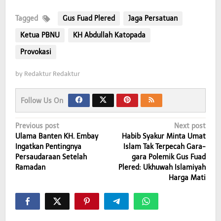
Tagged
Gus Fuad Plered
Jaga Persatuan
Ketua PBNU
KH Abdullah Katopada
Provokasi
by
Redaktur Redaktur
Follow Us On
Post
Previous post
Next post
Ulama Banten KH. Embay
Habib Syakur Minta Umat
navigation
Ingatkan Pentingnya
Islam Tak Terpecah Gara-
Persaudaraan Setelah
gara Polemik Gus Fuad
Ramadan
Plered: Ukhuwah Islamiyah
Harga Mati