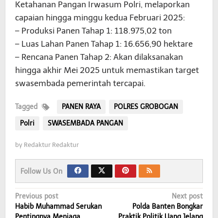
Ketahanan Pangan Irwasum Polri, melaporkan
capaian hingga minggu kedua Februari 2025:
– Produksi Panen Tahap 1: 118.975,02 ton
– Luas Lahan Panen Tahap 1: 16.656,90 hektare
– Rencana Panen Tahap 2: Akan dilaksanakan
hingga akhir Mei 2025 untuk memastikan target
swasembada pemerintah tercapai.
Tagged
PANEN RAYA
POLRES GROBOGAN
Polri
SWASEMBADA PANGAN
by
Redaktur Redaktur
Follow Us On
Post
Previous post
Next post
Habib Muhammad Serukan
Polda Banten Bongkar
navigation
Pentingnya Menjaga
Praktik Politik Uang Jelang