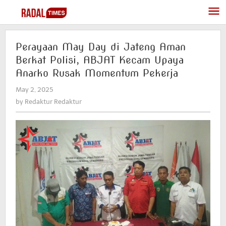
Skip
to
content
Perayaan May Day di Jateng Aman
Berkat Polisi, ABJAT Kecam Upaya
Anarko Rusak Momentum Pekerja
May 2, 2025
by
Redaktur
by
Redaktur Redaktur
Redaktur