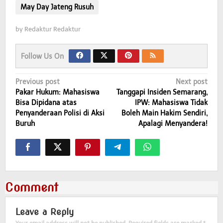
May Day Jateng Rusuh
by
Redaktur Redaktur
Follow Us On
Post
Previous post
Next post
Pakar Hukum: Mahasiswa
Tanggapi Insiden Semarang,
navigation
Bisa Dipidana atas
IPW: Mahasiswa Tidak
Penyanderaan Polisi di Aksi
Boleh Main Hakim Sendiri,
Buruh
Apalagi Menyandera!
Comment
Leave a Reply