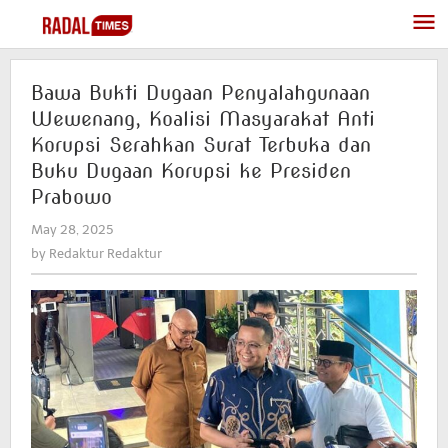
Skip
to
content
Bawa Bukti Dugaan Penyalahgunaan
Wewenang, Koalisi Masyarakat Anti
Korupsi Serahkan Surat Terbuka dan
Buku Dugaan Korupsi ke Presiden
Prabowo
May 28, 2025
by
Redaktur
by
Redaktur Redaktur
Redaktur