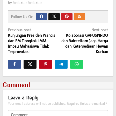
by
Redaktur Redaktur
Follow Us On
Post
Previous post
Next post
Kunjungan Presiden Prancis
Kolaborasi GAPUSPINDO
navigation
dan PM Tiongkok, IMM
dan Baintelkam Jaga Harga
Imbau Mahasiswa Tidak
dan Ketersediaan Hewan
Terprovokasi
Kurban
Comment
Leave a Reply
Your email address will not be published.
Required fields are marked
*