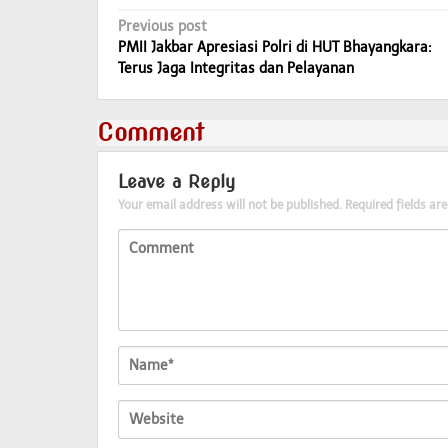
Post
Previous post
PMII Jakbar Apresiasi Polri di HUT Bhayangkara:
navigation
Terus Jaga Integritas dan Pelayanan
Comment
Leave a Reply
Your email address will not be published.
Required fields a