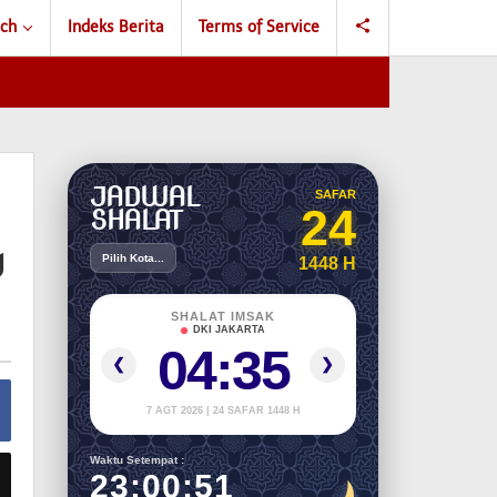
ch
Indeks Berita
Terms of Service
JADWAL
SAFAR
24
SHALAT
u
Pilih Kota...
1448 H
SHALAT IMSAK
DKI JAKARTA
04:35
❮
❯
7 AGT 2026 | 24 SAFAR 1448 H
Waktu Setempat :
23:00:52