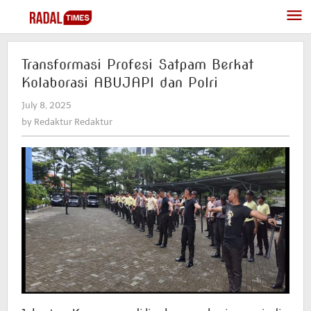
Skip
to
content
Transformasi Profesi Satpam Berkat
Kolaborasi ABUJAPI dan Polri
July 8, 2025
by
Redaktur
by
Redaktur Redaktur
Redaktur