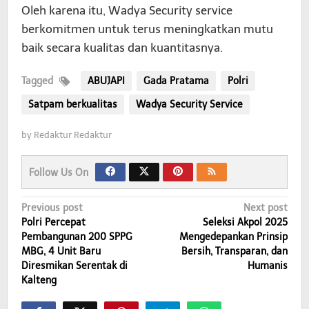
Oleh karena itu, Wadya Security service
berkomitmen untuk terus meningkatkan mutu
baik secara kualitas dan kuantitasnya.
Tagged
ABUJAPI
Gada Pratama
Polri
Satpam berkualitas
Wadya Security Service
by
Redaktur Redaktur
Follow Us On
Post
Previous post
Next post
Polri Percepat
Seleksi Akpol 2025
navigation
Pembangunan 200 SPPG
Mengedepankan Prinsip
MBG, 4 Unit Baru
Bersih, Transparan, dan
Diresmikan Serentak di
Humanis
Kalteng