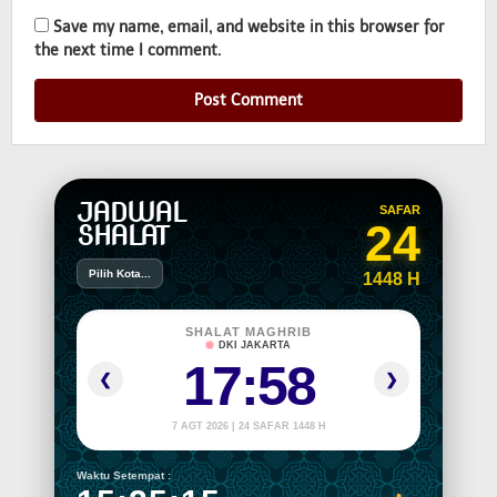
Save my name, email, and website in this browser for
the next time I comment.
JADWAL
SAFAR
24
SHALAT
Pilih Kota...
1448 H
SHALAT MAGHRIB
DKI JAKARTA
17:58
❮
❯
7 AGT 2026 | 24 SAFAR 1448 H
Waktu Setempat :