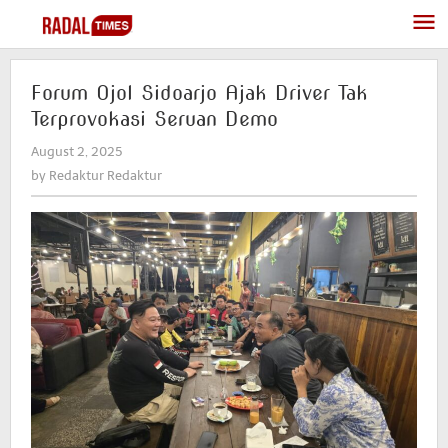
Skip
to
content
Forum Ojol Sidoarjo Ajak Driver Tak
Terprovokasi Seruan Demo
August 2, 2025
by
Redaktur
by
Redaktur Redaktur
Redaktur