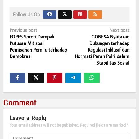
Follow Us On
Post
Previous post
Next post
FORES Soroti Dampak
GONESA Nyatakan
navigation
Putusan MK soal
Dukungan terhadap
Pemisahan Pemilu terhadap
Regulasi Inklusif dan
Demokrasi
Hormati Peran Polri dalam
Stabilitas Sosial
Comment
Leave a Reply
Your email address will not be published.
Required fields are marked
*