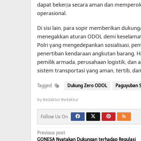
dapat bekerja secara aman dan memperol
operasional.
Di sisi lain, para sopir memberikan dukun
menegakkan aturan ODOL demi keselamat
Polri yang mengedepankan sosialisasi, pe
penertiban kendaraan angkutan barang. Ha
pemilik armada, perusahaan logistik, da
sistem transportasi yang aman, tertib, dan
Tagged
Dukung Zero ODOL
Paguyuban S
by
Redaktur Redaktur
Follow Us On
Post
Previous post
GONESA Nyatakan Dukungan terhadap Regulasi