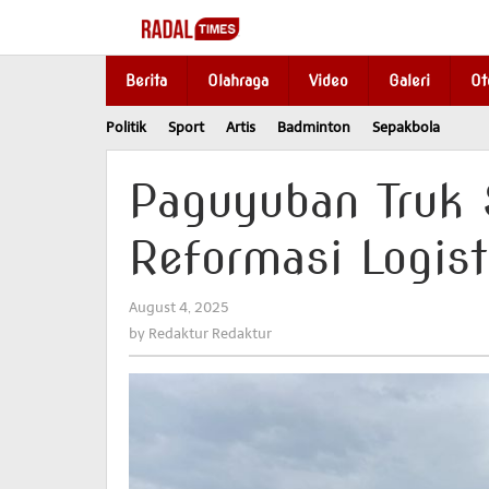
Skip
to
content
Berita
Olahraga
Video
Galeri
Ot
Politik
Sport
Artis
Badminton
Sepakbola
Paguyuban Truk
Reformasi Logis
August 4, 2025
by
Redaktur
by
Redaktur Redaktur
Redaktur