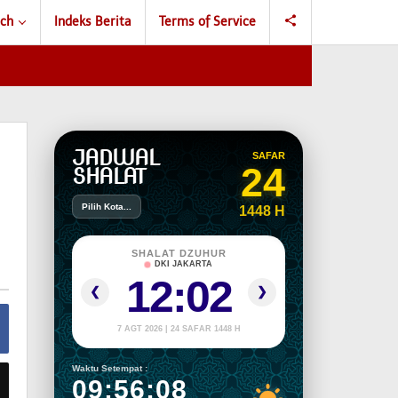
ch
Indeks Berita
Terms of Service
JADWAL
SAFAR
24
SHALAT
Pilih Kota...
1448 H
SHALAT DZUHUR
DKI JAKARTA
12:02
❮
❯
7 AGT 2026 | 24 SAFAR 1448 H
Waktu Setempat :
09:56:09