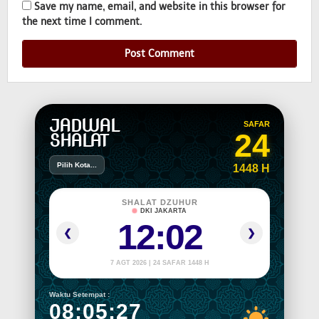
Save my name, email, and website in this browser for
the next time I comment.
JADWAL
SAFAR
24
SHALAT
Pilih Kota...
1448 H
SHALAT DZUHUR
DKI JAKARTA
12:02
❮
❯
7 AGT 2026 | 24 SAFAR 1448 H
Waktu Setempat :
08:05:27