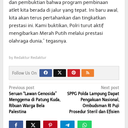
dan pembuktian bahwa program pembinaan
atlet kita berada di jalur yang tepat. Ini baru awal,
kita akan terus pertahankan dan tingkatkan
prestasi ini. Kami buktikan, Polri turut aktif
mengibarkan Merah Putih melalui prestasi
olahraga dunia,” tegasnya.
by
Redaktur Redaktur
Follow Us On
Post
Previous post
Next post
Seruan “Lawan Genosida”
SPPG Polda Lampung Dapat
navigation
Menggema di Patung Kuda,
Pengakuan Nasional,
Ribuan Warga Bela
Ombudsman RI Puji
Palestina
Prosedur Steril dan Efisien