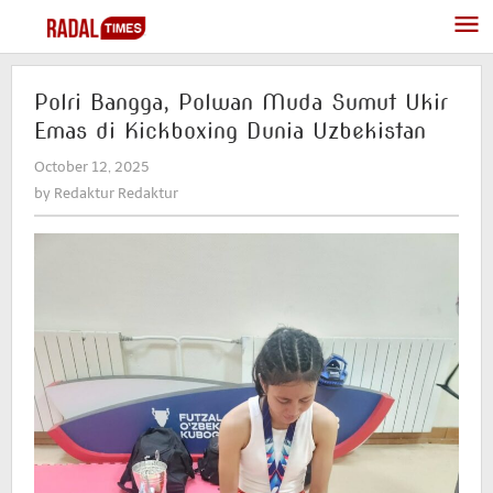
Skip
to
content
Polri Bangga, Polwan Muda Sumut Ukir
Emas di Kickboxing Dunia Uzbekistan
October 12, 2025
by
Redaktur
by
Redaktur Redaktur
Redaktur