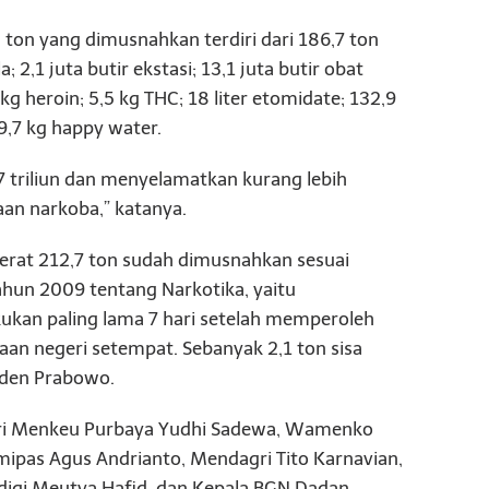
 ton yang dimusnahkan terdiri dari 186,7 ton
; 2,1 juta butir ekstasi; 13,1 juta butir obat
 kg heroin; 5,5 kg THC; 18 liter etomidate; 132,9
39,7 kg happy water.
37 triliun dan menyelamatkan kurang lebih
aan narkoba,” katanya.
erat 212,7 ton sudah dimusnahkan sesuai
ahun 2009 tentang Narkotika, yaitu
ukan paling lama 7 hari setelah memperoleh
an negeri setempat. Sebanyak 2,1 ton sisa
iden Prabowo.
diri Menkeu Purbaya Yudhi Sadewa, Wamenko
ipas Agus Andrianto, Mendagri Tito Karnavian,
gi Meutya Hafid, dan Kepala BGN Dadan