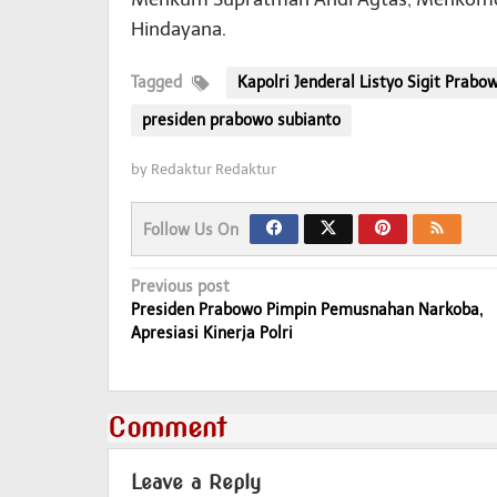
Hindayana.
Tagged
Kapolri Jenderal Listyo Sigit Prabo
presiden prabowo subianto
by
Redaktur Redaktur
Follow Us On
Post
Previous post
Presiden Prabowo Pimpin Pemusnahan Narkoba,
navigation
Apresiasi Kinerja Polri
Comment
Leave a Reply