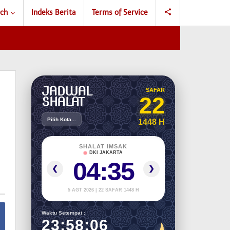
ch
Indeks Berita
Terms of Service
JADWAL
SAFAR
22
SHALAT
Pilih Kota...
1448 H
SHALAT IMSAK
DKI JAKARTA
04:35
❮
❯
5 AGT 2026 | 22 SAFAR 1448 H
Waktu Setempat :
23:58:07