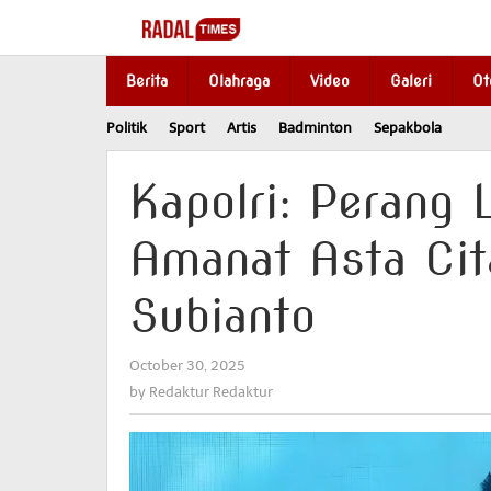
Skip
to
content
Berita
Olahraga
Video
Galeri
Ot
Politik
Sport
Artis
Badminton
Sepakbola
Kapolri: Perang
Amanat Asta Cit
Subianto
October 30, 2025
by
Redaktur
by
Redaktur Redaktur
Redaktur