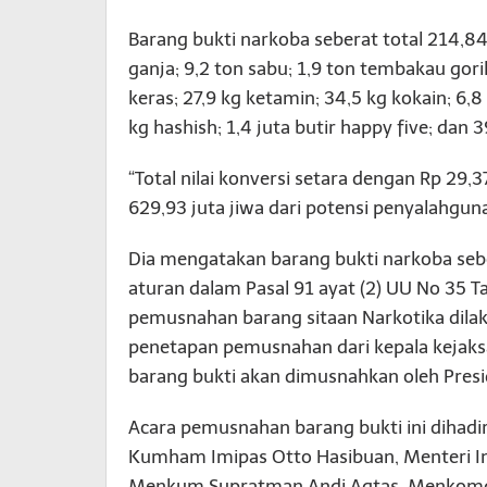
Barang bukti narkoba seberat total 214,84
ganja; 9,2 ton sabu; 1,9 ton tembakau gorila
keras; 27,9 kg ketamin; 34,5 kg kokain; 6,8
kg hashish; 1,4 juta butir happy five; dan 
“Total nilai konversi setara dengan Rp 29,
629,93 juta jiwa dari potensi penyalahgun
Dia mengatakan barang bukti narkoba seb
aturan dalam Pasal 91 ayat (2) UU No 35 T
pemusnahan barang sitaan Narkotika dilak
penetapan pemusnahan dari kepala kejaksa
barang bukti akan dimusnahkan oleh Pres
Acara pemusnahan barang bukti ini diha
Kumham Imipas Otto Hasibuan, Menteri Im
Menkum Supratman Andi Agtas, Menkomdi