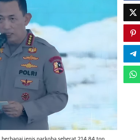
 berbagai jenis narkoba seberat 214,84 ton.