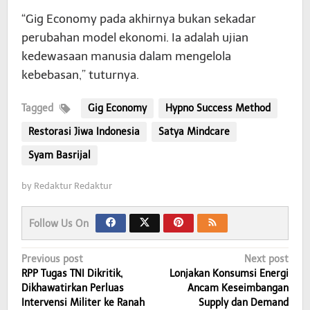
“Gig Economy pada akhirnya bukan sekadar
perubahan model ekonomi. Ia adalah ujian
kedewasaan manusia dalam mengelola
kebebasan,” tuturnya.
Tagged
Gig Economy
Hypno Success Method
Restorasi Jiwa Indonesia
Satya Mindcare
Syam Basrijal
by
Redaktur Redaktur
Follow Us On
Post
Previous post
Next post
RPP Tugas TNI Dikritik,
Lonjakan Konsumsi Energi
navigation
Dikhawatirkan Perluas
Ancam Keseimbangan
Intervensi Militer ke Ranah
Supply dan Demand