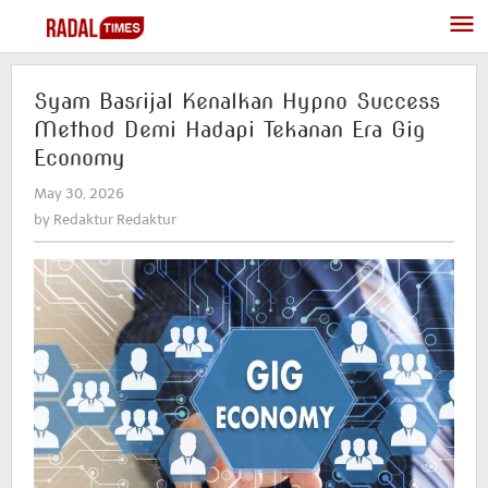
Skip
to
content
Syam Basrijal Kenalkan Hypno Success
Method Demi Hadapi Tekanan Era Gig
Economy
May 30, 2026
by
Redaktur
by
Redaktur Redaktur
Redaktur