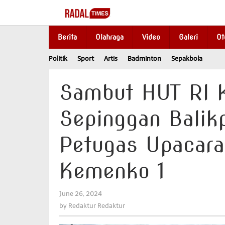
Skip
to
content
Berita
Olahraga
Video
Galeri
Ot
Politik
Sport
Artis
Badminton
Sepakbola
Sambut HUT RI 
Sepinggan Balik
Petugas Upacara
Kemenko 1
June 26, 2024
by
Redaktur
by
Redaktur Redaktur
Redaktur