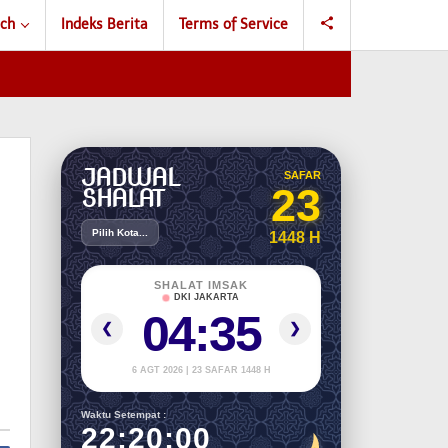
ch
Indeks Berita
Terms of Service
JADWAL
SAFAR
23
SHALAT
Pilih Kota...
1448 H
SHALAT IMSAK
DKI JAKARTA
04:35
❮
❯
6 AGT 2026 | 23 SAFAR 1448 H
Waktu Setempat :
22:20:01