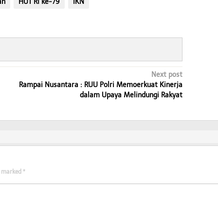
an
HUT RI ke-79
IKN
Next post
Rampai Nusantara : RUU Polri Memoerkuat Kinerja
dalam Upaya Melindungi Rakyat
re marked
*