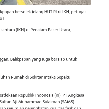
kpapan bersolek jelang HUT RI di IKN, petugas
 I.
santara (IKN) di Penajam Paser Utara,
gan, Balikpapan yang juga bersiap untuk
uluhan Rumah di Sekitar Intake Sepaku
rdekaan Republik Indonesia (RI), PT Angkasa
l Sultan Aji Muhammad Sulaiman (SAMS)
an sejumlah peningkatan kualitas fisik dan