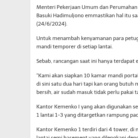
Menteri Pekerjaan Umum dan Perumahan Ra
Basuki Hadimuljono emmastikan hal itu sa
(24/6/2024).
Untuk menambah kenyamanan para petuga
mandi temporer di setiap lantai.
Sebab, rancangan saat ini hanya terdapat
“Kami akan siapkan 10 kamar mandi portab
di sini satu dua hari tapi kan orang butu
bersih, air sudah masuk tidak perlu pakai ta
Kantor Kemenko I yang akan digunakan se
1 lantai 1-3 yang ditargetkan rampung pad
Kantor Kemenko 1 terdiri dari 4 tower, di m
lantai semi basement yang dilengkapi deng