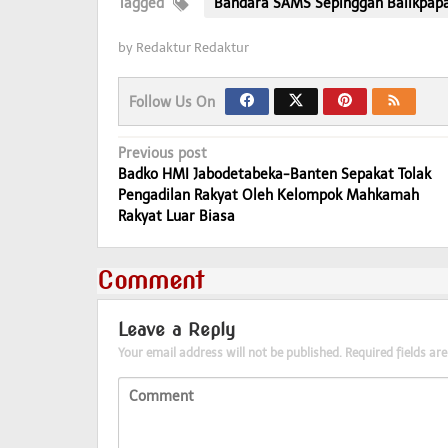
Tagged
Bandara SAMS Sepinggan Balikpap
by
Redaktur Redaktur
Follow Us On
Post
Previous post
Badko HMI Jabodetabeka-Banten Sepakat Tolak
navigation
Pengadilan Rakyat Oleh Kelompok Mahkamah
Rakyat Luar Biasa
Comment
Leave a Reply
Your email address will not be published.
Required fields a