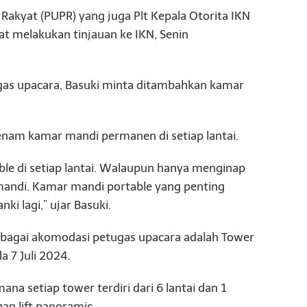
kyat (PUPR) yang juga Plt Kepala Otorita IKN
at melakukan tinjauan ke IKN, Senin
s upacara, Basuki minta ditambahkan kamar
 enam kamar mandi permanen di setiap lantai.
le di setiap lantai. Walaupun hanya menginap
h mandi. Kamar mandi portable yang penting
nki lagi,” ujar Basuki.
bagai akomodasi petugas upacara adalah Tower
a 7 Juli 2024.
ana setiap tower terdiri dari 6 lantai dan 1
an lift panoramic.