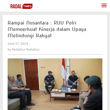
Skip
to
content
Rampai Nusantara : RUU Polri
Memoerkuat Kinerja dalam Upaya
Melindungi Rakyat
June 27, 2024
by
Redaktur
by
Redaktur Redaktur
Redaktur