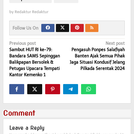
by
Redaktur Redaktur
Follow Us On
Post
Previous post
Next post
Sambut HUT RI ke-79:
Pengasuh Ponpes Salafiyah
navigation
Bandara SAMS Sepinggan
Banten Ajak Semua Pihak
Balikpapan Bersolek &
Jaga Situasi Kondusif Jelang
Petugas Upacara Tempati
Pilkada Serentak 2024
Kantor Kemenko 1
Comment
Leave a Reply