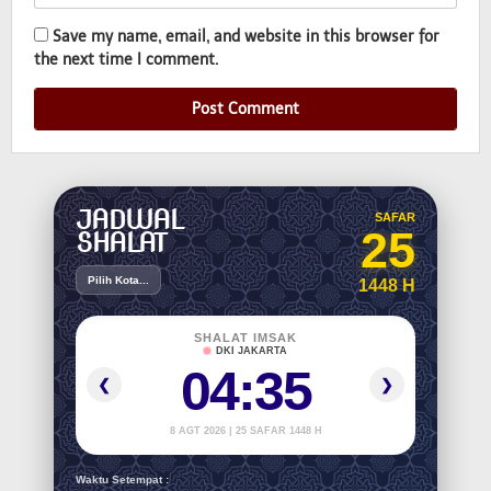
Save my name, email, and website in this browser for
the next time I comment.
JADWAL
SAFAR
25
SHALAT
Pilih Kota...
1448 H
SHALAT IMSAK
DKI JAKARTA
04:35
❮
❯
8 AGT 2026 | 25 SAFAR 1448 H
Waktu Setempat :