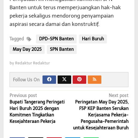
Banten untuk terus memperjuangkan hak-hak
pekerja sekaligus mendorong penyampaian
aspirasi secara damai dan konstruktif.
Tagged
DPD-SPN Banten
Hari Buruh
May Day 2025
SPN Banten
by
Redaktur Redaktur
Follow Us On
Post
Previous post
Next post
Bupati Tangerang Peringati
Peringatan May Day 2025,
navigation
Hari Buruh 2025 dengan
FSP KEP Banten Serukan
Komitmen Tingkatkan
Kerjasama Pekerja-
Kesejahteraan Pekerja
Pengusaha-Pemerintah
untuk Kesejahteraan Buruh