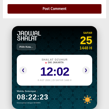
JADWAL
SAFAR
25
SHALAT
Pilih Kota...
1448 H
SHALAT DZUHUR
DKI JAKARTA
12:02
❮
❯
8 AGT 2026 | 25 SAFAR 1448 H
Waktu Setempat :
08:22:24
Disesuaikan dengan MABIMS