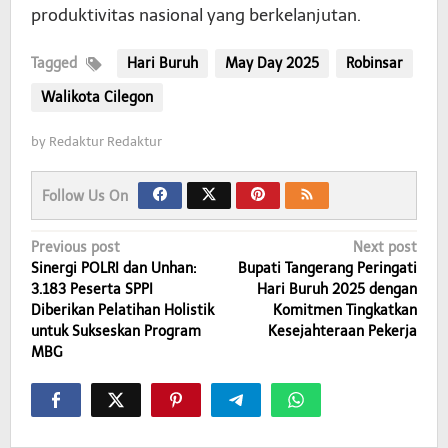
produktivitas nasional yang berkelanjutan.
Tagged
Hari Buruh
May Day 2025
Robinsar
Walikota Cilegon
by
Redaktur Redaktur
Follow Us On
Post
Previous post
Next post
Sinergi POLRI dan Unhan:
Bupati Tangerang Peringati
navigation
3.183 Peserta SPPI
Hari Buruh 2025 dengan
Diberikan Pelatihan Holistik
Komitmen Tingkatkan
untuk Sukseskan Program
Kesejahteraan Pekerja
MBG