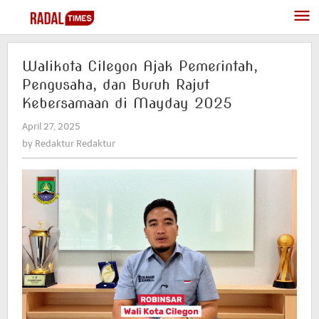
Skip
to
content
Walikota Cilegon Ajak Pemerintah,
Pengusaha, dan Buruh Rajut
Kebersamaan di Mayday 2025
April 27, 2025
by
Redaktur
by
Redaktur Redaktur
Redaktur