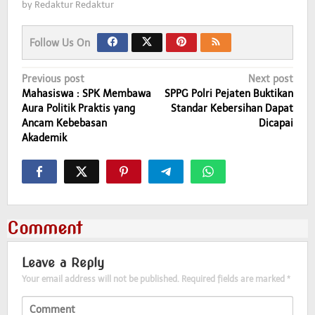
by
Redaktur Redaktur
Follow Us On
Post
Previous post
Next post
Mahasiswa : SPK Membawa
SPPG Polri Pejaten Buktikan
navigation
Aura Politik Praktis yang
Standar Kebersihan Dapat
Ancam Kebebasan
Dicapai
Akademik
Comment
Leave a Reply
Your email address will not be published.
Required fields are marked
*