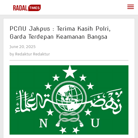
Skip
to
content
PCNU Jakpus : Terima Kasih Polri,
Garda Terdepan Keamanan Bangsa
June 20, 2025
by
Redaktur
by
Redaktur Redaktur
Redaktur