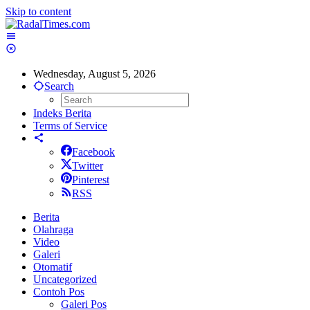
Skip to content
Wednesday, August 5, 2026
Search
Indeks Berita
Terms of Service
Facebook
Twitter
Pinterest
RSS
Berita
Olahraga
Video
Galeri
Otomatif
Uncategorized
Contoh Pos
Galeri Pos