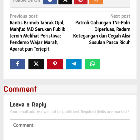
Follow Us On
Post
Previous post
Next post
Rantis Brimob Tabrak Ojol,
Patroli Gabungan TNI-Polri
navigation
Mahfud MD Serukan Publik
Diperluas, Redam
Jernih Melihat Peristiwa:
Ketegangan dan Cegah Aksi
Pendemo Wajar Marah,
Susulan Pasca Ricuh
Aparat pun Terjepit
Comment
Leave a Reply
Your email address will not be published.
Required fields are marked
*