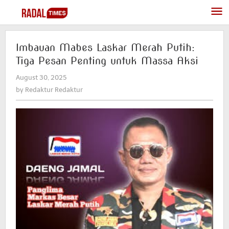
Skip
to
content
Imbauan Mabes Laskar Merah Putih:
Tiga Pesan Penting untuk Massa Aksi
August 30, 2025
by
Redaktur
by
Redaktur Redaktur
Redaktur