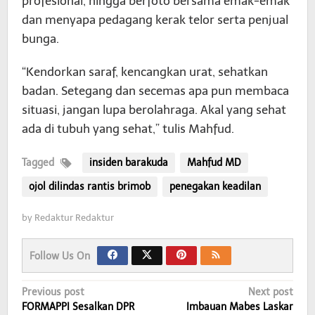
profesional, hingga berfoto bersama emak-emak
dan menyapa pedagang kerak telor serta penjual
bunga.
“Kendorkan saraf, kencangkan urat, sehatkan
badan. Setegang dan secemas apa pun membaca
situasi, jangan lupa berolahraga. Akal yang sehat
ada di tubuh yang sehat,” tulis Mahfud.
Tagged
insiden barakuda
Mahfud MD
ojol dilindas rantis brimob
penegakan keadilan
by
Redaktur Redaktur
Follow Us On
Post
Previous post
Next post
FORMAPPI Sesalkan DPR
Imbauan Mabes Laskar
navigation