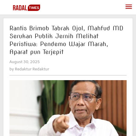
Skip
to
content
Rantis Brimob Tabrak Ojol, Mahfud MD
Serukan Publik Jernih Melihat
Peristiwa: Pendemo Wajar Marah,
Aparat pun Terjepit
August 30, 2025
by
Redaktur
by
Redaktur Redaktur
Redaktur